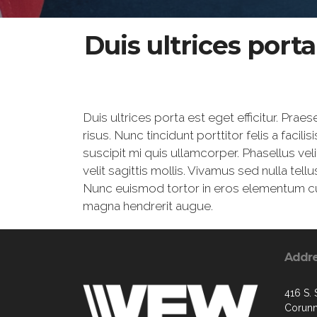
Duis ultrices port
Duis ultrices porta est eget efficitur. Pr
risus. Nunc tincidunt porttitor felis a facil
suscipit mi quis ullamcorper. Phasellus vel
velit sagittis mollis. Vivamus sed nulla tel
Nunc euismod tortor in eros elementum curs
magna hendrerit augue.
Addr
416 S.
Corunn