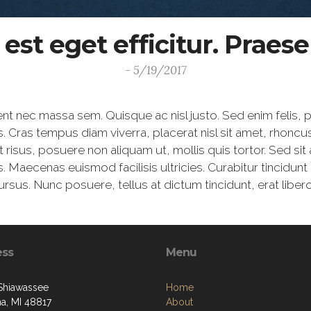
a est eget efficitur. Prae
- 5/19/2017
aesent nec massa sem. Quisque ac nisl justo. Sed enim felis
isis. Cras tempus diam viverra, placerat nisl sit amet, rhoncu
it risus, posuere non aliquam ut, mollis quis tortor. Sed s
lus. Maecenas euismod facilisis ultricies. Curabitur tincidu
us. Nunc posuere, tellus at dictum tincidunt, erat libero 
ess
Menu
 Shiawassee
Home
a, MI 48817
About