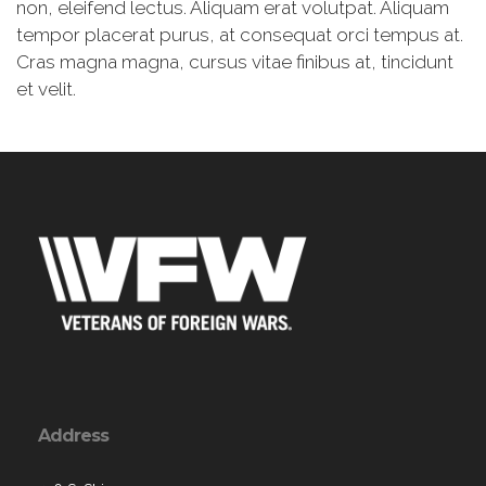
non, eleifend lectus. Aliquam erat volutpat. Aliquam
tempor placerat purus, at consequat orci tempus at.
Cras magna magna, cursus vitae finibus at, tincidunt
et velit.
Address